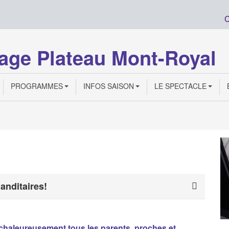
C
age Plateau Mont-Royal
PROGRAMMES
INFOS SAISON
LE SPECTACLE
anditaires!
haleureusement tous les parents, proches et