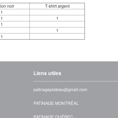
lon noir
T-shirt argent
1
1
1
1
1
1
Liens utiles
patinageplateau@gmail.com
PATINAGE MONTRÉAL
PATINAGE QUÉBEC