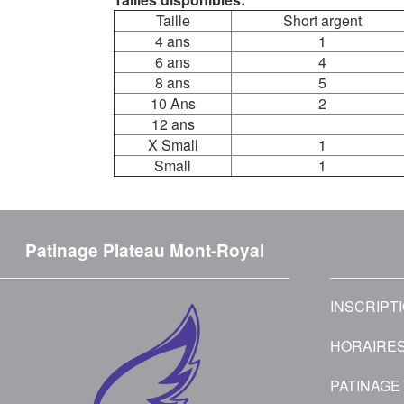
Taille
Short argent
4 ans
1
6 ans
4
8 ans
5
10 Ans
2
12 ans
X Small
1
Small
1
Patinage Plateau Mont-Royal
INSCRIPT
HORAIRE
PATINAGE