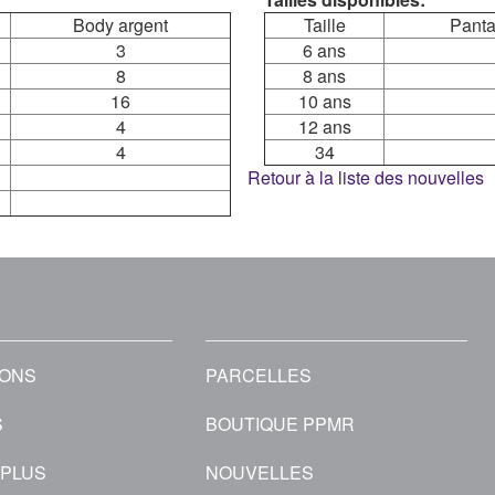
Body argent
Taille
Panta
3
6 ans
8
8 ans
16
10 ans
4
12 ans
4
34
Retour à la liste des nouvelles
IONS
PARCELLES
S
BOUTIQUE PPMR
 PLUS
NOUVELLES