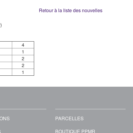
Retour à la liste des nouvelles
)
4
1
2
2
1
IONS
PARCELLES
S
BOUTIQUE PPMR