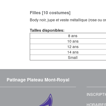
Filles [10 costumes]
Body noir, jupe et veste métallique (rose ou or
Tailles disponibles:
8 ans
10 ans
12 ans
14 ans
Small
Patinage Plateau Mont-Royal
INSCRIPT
HORAIRE