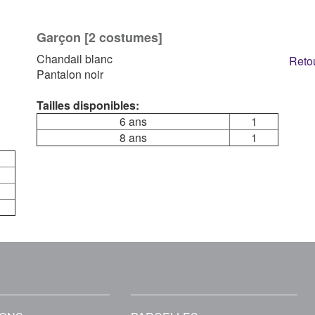
Garçon [2 costumes]
Chandail blanc
Retou
Pantalon noir
Tailles disponibles:
6 ans
1
8 ans
1