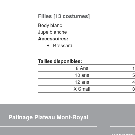
Filles [13 costumes]
Body blanc
Jupe blanche
Accessoires:
Brassard
Tailles disponibles:
8 Ans
1
10 ans
5
12 ans
4
X Small
3
Patinage Plateau Mont-Royal