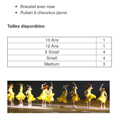
Bracelet avec rose
Ruban à cheuveux jaune
Tailles disponibles:
10 Ans
1
12 Ans
1
X Small
4
Small
4
Medium
3